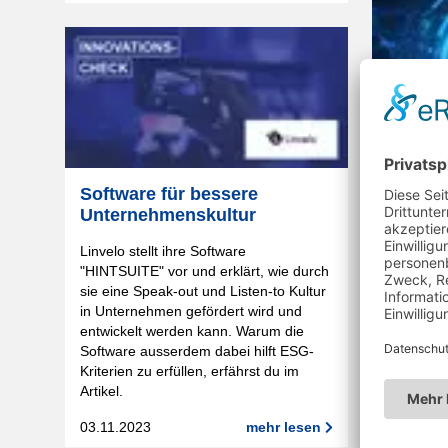
Wie KI 
den Mi
Software für bessere
Unternehmenskultur
Moderne 
Intelligen
Linvelo stellt ihre Software
mittlere
"HINTSUITE" vor und erklärt, wie durch
außergew
sie eine Speak-out und Listen-to Kultur
sie ihre 
in Unternehmen gefördert wird und
können. W
entwickelt werden kann. Warum die
konkret v
Software ausserdem dabei hilft ESG-
Herausfo
Kriterien zu erfüllen, erfährst du im
stellen?
Artikel.
19.06.20
03.11.2023
mehr lesen