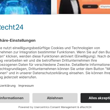
5 Möglichkeiten, wie KI
Ressourcen optimiert
Effiziente Ressourcenallokation i
den Erfolg eines Unternehmens
und Digitalisierung
entscheidender Bedeutung. Sie
ttelstand verändern
ermöglicht nicht nur die Optimi
der Betriebsabläufe, sondern a
Technologien und Künstliche
Maximierung des Gewinns bei
z (KI) bieten kleinen und
gleichzeitiger Minimierung der 
n Unternehmen
öhnliche Chancen, durch die
24.06.2024
mehr
Wettbewerbsposition festigen
ie können Mittelständler
on KI profitieren? Und welchen
rderungen müssen sie sich
24
mehr lesen