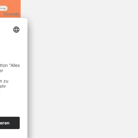
©Linvelo
 Deine
st für
 von
erung
uch die
Kosten.
 lesen