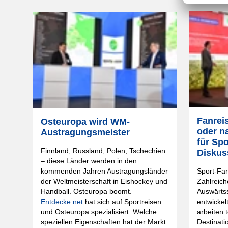
Fanrei
Osteuropa wird WM-
oder n
Austragungsmeister
für Spo
Finnland, Russland, Polen, Tschechien
Diskus
– diese Länder werden in den
Sport-Fan
kommenden Jahren Austragungsländer
Zahlreich
der Weltmeisterschaft in Eishockey und
Auswärtss
Handball. Osteuropa boomt.
entwickel
Entdecke.net
hat sich auf Sportreisen
arbeiten t
und Osteuropa spezialisiert. Welche
Destinati
speziellen Eigenschaften hat der Markt