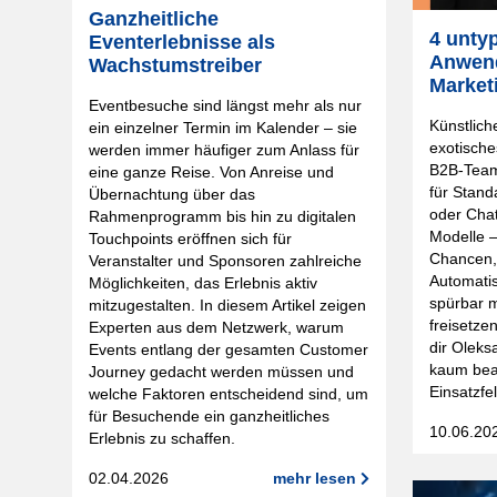
Ganzheitliche
4 unty
Eventerlebnisse als
Anwen
Wachstumstreiber
Market
Eventbesuche sind längst mehr als nur
Künstliche
ein einzelner Termin im Kalender – sie
exotisch
werden immer häufiger zum Anlass für
B2B-Team
eine ganze Reise. Von Anreise und
für Stan
Übernachtung über das
oder Cha
Rahmenprogramm bis hin zu digitalen
Modelle –
Touchpoints eröffnen sich für
Chancen, 
Veranstalter und Sponsoren zahlreiche
Automati
Möglichkeiten, das Erlebnis aktiv
spürbar 
mitzugestalten. In diesem Artikel zeigen
freisetzen
Experten aus dem Netzwerk, warum
dir Olek
Events entlang der gesamten Customer
kaum bea
Journey gedacht werden müssen und
Einsatzfe
welche Faktoren entscheidend sind, um
für Besuchende ein ganzheitliches
10.06.20
Erlebnis zu schaffen.
02.04.2026
mehr lesen