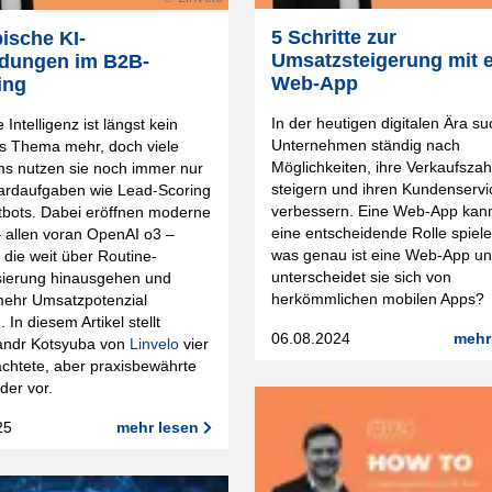
5 Schritte zur
pische KI-
Umsatzsteigerung mit e
dungen im B2B-
Web-App
ing
In der heutigen digitalen Ära s
 Intelligenz ist längst kein
Unternehmen ständig nach
es Thema mehr, doch viele
Möglichkeiten, ihre Verkaufszah
s nutzen sie noch immer nur
steigern und ihren Kundenservi
dardaufgaben wie Lead-Scoring
verbessern. Eine Web-App kann
tbots. Dabei eröffnen moderne
eine entscheidende Rolle spiel
 allen voran OpenAI o3 –
was genau ist eine Web-App un
die weit über Routine-
unterscheidet sie sich von
sierung hinausgehen und
herkömmlichen mobilen Apps?
mehr Umsatzpotenzial
. In diesem Artikel stellt
06.08.2024
mehr
sandr Kotsyuba von
Linvelo
vier
chtete, aber praxisbewährte
lder vor.
25
mehr lesen