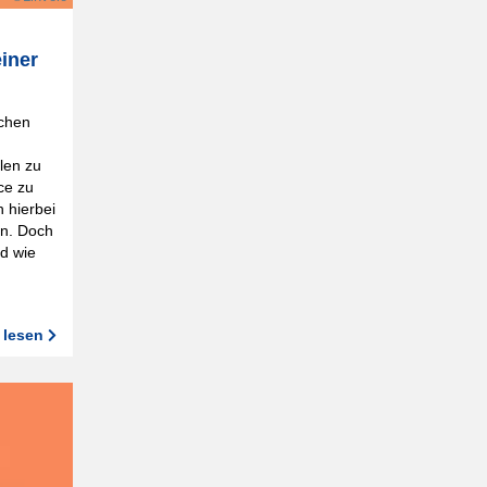
iner
uchen
len zu
ce zu
 hierbei
en. Doch
d wie
 lesen