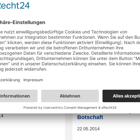
d Evonik gehen
Borussia Dortmund mit
tional in die Offensive
neuer Repräsentanz in
Singapur
14
23.06.2014
d Sparda-Bank West
Borussia Dortmund
gern Partnerschaft
verbindet – Film gegen
Rechts als eindeutige
14
Botschaft
22.05.2014