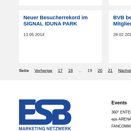
Neuer Besucherrekord im
BVB be
SIGNAL IDUNA PARK
Mitglie
13.05.2014
28.02.20
Seite
Vorherige
17
18
...
19
20
21
Nächs
Events
360° ENT
eps AREN
FANCOMM