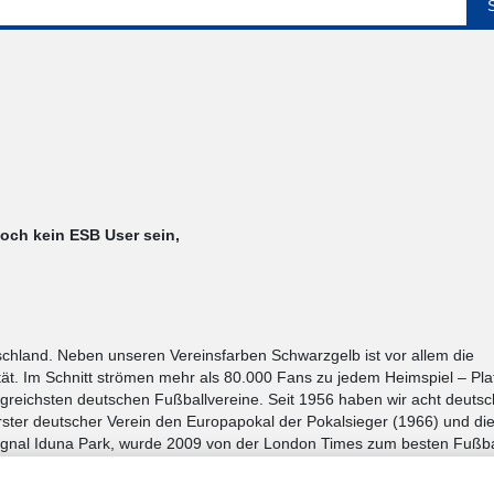
noch kein ESB User sein,
tschland. Neben unseren Vereinsfarben Schwarzgelb ist vor allem die
ät. Im Schnitt strömen mehr als 80.000 Fans zu jedem Heimspiel – Plat
olgreichsten deutschen Fußballvereine. Seit 1956 haben wir acht deuts
 erster deutscher Verein den Europapokal der Pokalsieger (1966) und di
gnal Iduna Park, wurde 2009 von der London Times zum besten Fußba
ungskraft und Ambition.