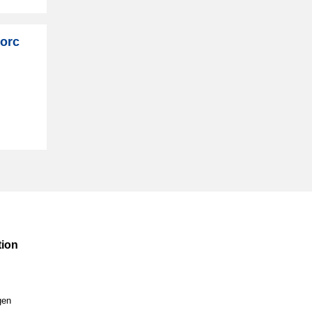
Zorc
ion
gen