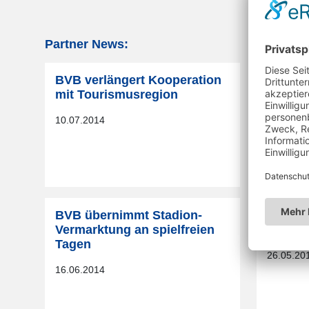
Partner News:
BVB verlängert Kooperation
BVB un
mit Tourismusregion
interna
10.07.2014
27.06.20
BVB übernimmt Stadion-
BVB un
Vermarktung an spielfreien
verlän
Tagen
26.05.20
16.06.2014