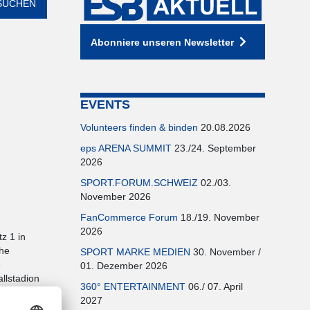
Abonniere unseren Newsletter
EVENTS
Volunteers finden & binden
20.08.2026
eps ARENA SUMMIT
23./24. September
2026
SPORT.FORUM.SCHWEIZ
02./03.
November 2026
FanCommerce Forum
18./19. November
2026
z 1 in
che
SPORT MARKE MEDIEN
30. November /
e
01. Dezember 2026
llstadion
360° ENTERTAINMENT
06./ 07. April
2027