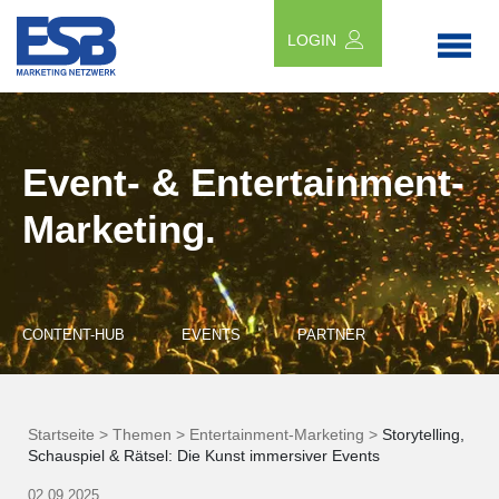
LOGIN
Event- & Entertainment-
Marketing.
CONTENT-HUB
EVENTS
PARTNER
Startseite >
Themen >
Entertainment-Marketing >
Storytelling,
Schauspiel & Rätsel: Die Kunst immersiver Events
02.09.2025