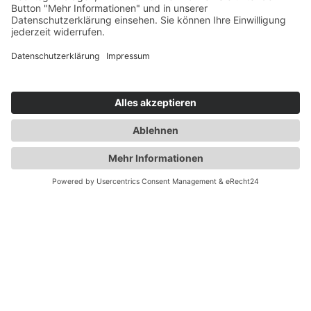
Fannähe, Storytelling & Echtzeit:
Sponsoring bei der WM 2026
TikTok wird zur bevorzugten Plattform, Creator
bekommen eigene Rechte und Fans interagieren
auf eine neue Weise. Im…
30.06.2026
mehr lesen
Themen
News
Netzwerk
Events
Academy