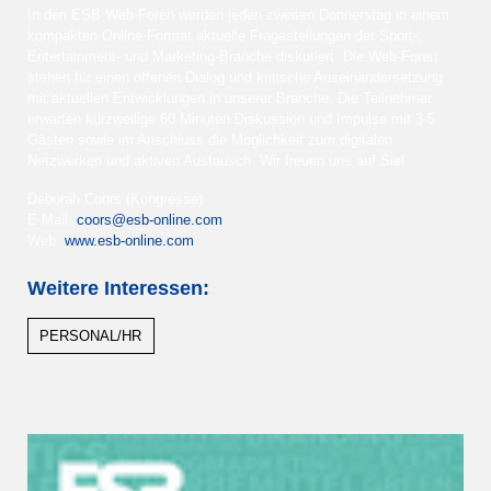
In den ESB Web-Foren werden jeden zweiten Donnerstag in einem
kompakten Online-Format aktuelle Fragestellungen der Sport-,
Entertainment- und Marketing-Branche diskutiert. Die Web-Foren
stehen für einen offenen Dialog und kritische Auseinandersetzung
mit aktuellen Entwicklungen in unserer Branche. Die Teilnehmer
erwarten kurzweilige 60 Minuten Diskussion und Impulse mit 3-5
Gästen sowie im Anschluss die Möglichkeit zum digitalen
Netzwerken und aktiven Austausch. Wir freuen uns auf Sie!
Deborah Coors (Kongresse)
E-Mail:
coors@esb-online.com
Web:
www.esb-online.com
Weitere Interessen:
PERSONAL/HR