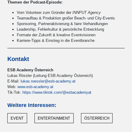
Themen der Podcast-Episode:
powered by
Usercentrics Consent
Management Platform
&
eRecht24
Vom Volunteer zum Gründer der
INNPUT Agency
Teamaufbau & Produktion großer Beach- und City-Events
Sponsoring, Partneraktivierung & faire Verhandlungen
Leadership, Fehlerkultur & persönliche Entwicklung
Formate der Zukunft & kreative Eventvisionen
Karriere-Tipps & Einstieg in die Eventbranche
Kontakt
ESB Academy Österreich
Lukas Rössler (Leitung ESB Academy Österreich)
E-Mail:
lukas.roessler@esb-academy.at
Web:
www.esb-academy.at
Tik-Tok:
https://www.tiktok.com/@esbacademyat
Weitere Interessen:
EVENT
ENTERTAINMENT
ÖSTERREICH