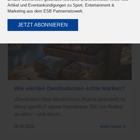
Artikel und Eventankündigungen zu Sport, Entertainment &
Marketing aus dem ESB Partnernetzwerk.
JETZT ABONNIEREN
Wie werden Destinationen echte Marken?
„Destination Max Mustermann (Name geändert) ist
deine sportlich-alpine Homebase. Bei uns findest
du alles – und davon…
08.06.2026
mehr lesen