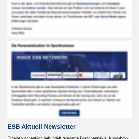
Destinationsmarketing am Beispiel der
Ferienregion Gstaad
Das Thema Destinationsmarketing stand jüngst im
Fokus von Sponsoring Schweiz. Anlässlich des
zweiten Mitgliederanlasses…
ESB Aktuell Newsletter
08.07.2026
mehr lesen
Erhalte wöchentlich gebündelt relevante Branchennews, Know-how-