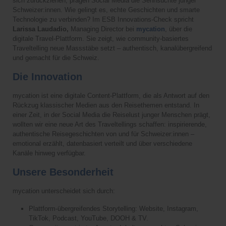
sich zurückziehen, prägen Social Media die Sehnsüchte junger
Schweizer:innen. Wie gelingt es, echte Geschichten und smarte
Technologie zu verbinden? Im ESB Innovations-Check spricht
Larissa Laudadio,
Managing Director bei
mycation
, über die
digitale Travel-Plattform. Sie zeigt, wie community-basiertes
Traveltelling neue Massstäbe setzt – authentisch, kanalübergreifend
und gemacht für die Schweiz.
Die Innovation
mycation ist eine digitale Content-Plattform, die als Antwort auf den
Rückzug klassischer Medien aus den Reisethemen entstand. In
einer Zeit, in der Social Media die Reiselust junger Menschen prägt,
wollten wir eine neue Art des Traveltellings schaffen: inspirierende,
authentische Reisegeschichten von und für Schweizer:innen –
emotional erzählt, datenbasiert verteilt und über verschiedene
Kanäle hinweg verfügbar.
Unsere Besonderheit
mycation unterscheidet sich durch:
Plattform-übergreifendes Storytelling: Website, Instagram,
TikTok, Podcast, YouTube, DOOH & TV.