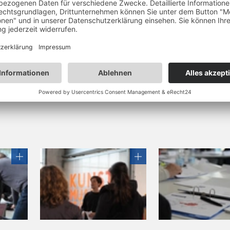
klusive
n der Schweiz 990.- CHF
exkl.
Übernachtung. Die Verpflegung sowie di